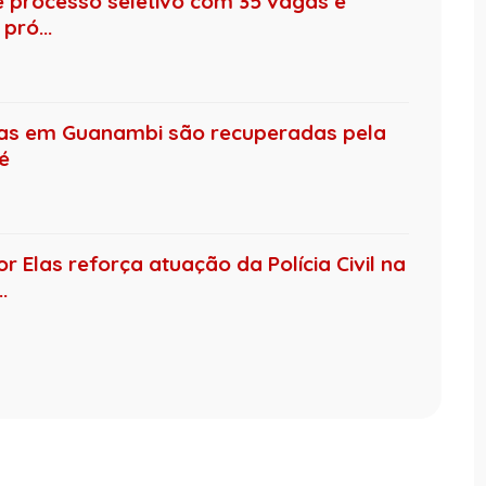
de processo seletivo com 35 vagas e
pró...
das em Guanambi são recuperadas pela
té
 Elas reforça atuação da Polícia Civil na
.