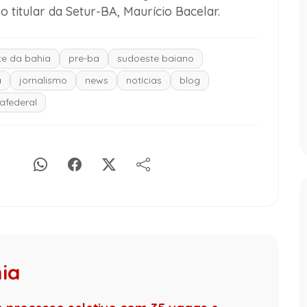
o titular da Setur-BA, Maurício Bacelar.
e da bahia
pre-ba
sudoeste baiano
a
jornalismo
news
notícias
blog
iafederal
hia