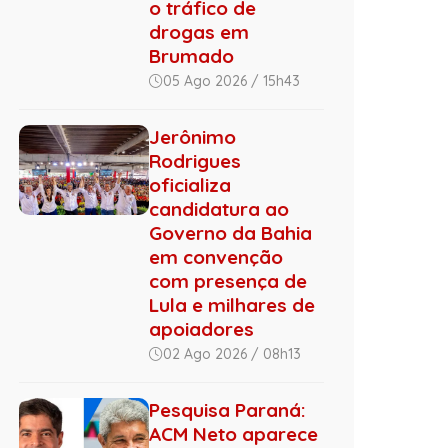
o tráfico de
drogas em
Brumado
05 Ago 2026 / 15h43
Jerônimo
Rodrigues
oficializa
candidatura ao
Governo da Bahia
em convenção
com presença de
Lula e milhares de
apoiadores
02 Ago 2026 / 08h13
Pesquisa Paraná:
ACM Neto aparece