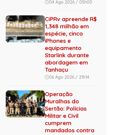
04 Ago 2026 / 05h00
CIPRv apreende R$
1,348 milhão em
espécie, cinco
iPhones e
equipamento
Starlink durante
abordagem em
Tanhaçu
06 Ago 2026 / 21h14
Operação
Muralhas do
Sertão: Polícias
Militar e Civil
cumprem
mandados contra