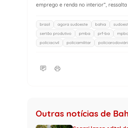
emprego e renda no interior”, ressalta 
brasil
agora sudoeste
bahia
sudoest
sertão produtivo
pmba
prf-ba
mpb
políciacivil
políciamilitar
políciarodoviár
Outras notícias de Ba