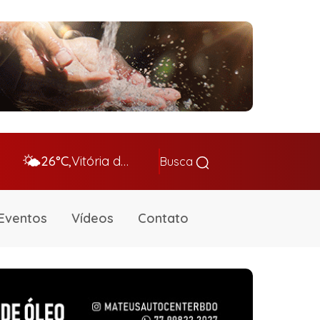
🌤️
26°C,
Vitória da Conq…
Busca
Eventos
Vídeos
Contato