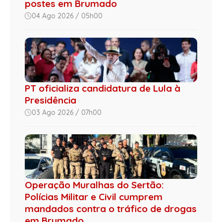
postes em Brumado
04 Ago 2026 / 05h00
PT oficializa candidatura de Lula à
Presidência
03 Ago 2026 / 07h00
Operação Muralhas do Sertão:
Polícias Militar e Civil cumprem
mandados contra o tráfico de drogas
em Brumado