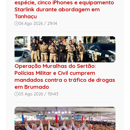
espécie, cinco iPhones e equipamento
Starlink durante abordagem em
Tanhaçu
06 Ago 2026 / 21h14
Operação Muralhas do Sertão:
Polícias Militar e Civil cumprem
mandados contra o tráfico de drogas
em Brumado
05 Ago 2026 / 15h43