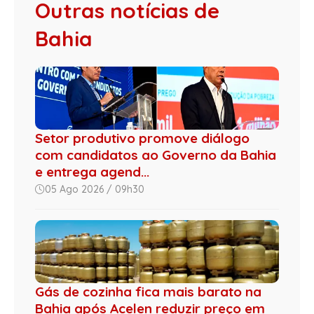
Outras notícias de
Bahia
Setor produtivo promove diálogo
com candidatos ao Governo da Bahia
e entrega agend...
05 Ago 2026 / 09h30
Gás de cozinha fica mais barato na
Bahia após Acelen reduzir preço em