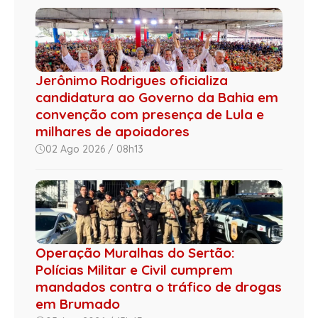
Jerônimo Rodrigues oficializa
candidatura ao Governo da Bahia em
convenção com presença de Lula e
milhares de apoiadores
02 Ago 2026 / 08h13
Operação Muralhas do Sertão:
Polícias Militar e Civil cumprem
mandados contra o tráfico de drogas
em Brumado