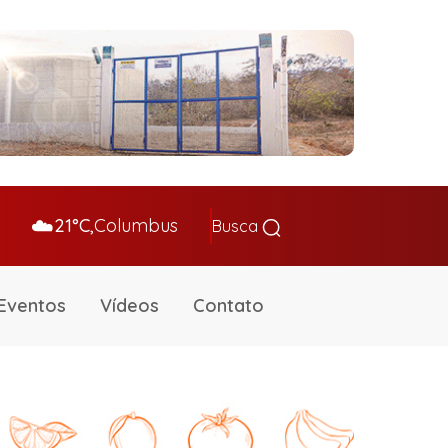
☁️
21°C,
Columbus
Busca
Eventos
Vídeos
Contato