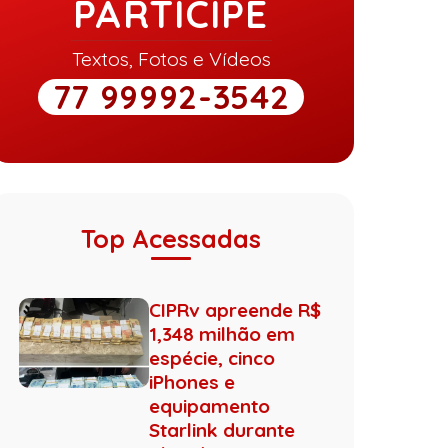
PARTICIPE
Textos, Fotos e Vídeos
77 99992-3542
Top Acessadas
CIPRv apreende R$
1,348 milhão em
espécie, cinco
iPhones e
equipamento
Starlink durante