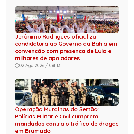
Jerônimo Rodrigues oficializa
candidatura ao Governo da Bahia em
convenção com presença de Lula e
milhares de apoiadores
02 Ago 2026 / 08h13
Operação Muralhas do Sertão:
Polícias Militar e Civil cumprem
mandados contra o tráfico de drogas
em Brumado