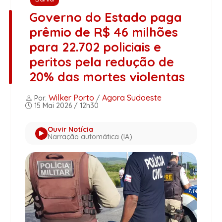
Governo do Estado paga
prêmio de R$ 46 milhões
para 22.702 policiais e
peritos pela redução de
20% das mortes violentas
Wilker Porto
Agora Sudoeste
Por:
/
15 Mai 2026 / 12h30
Ouvir Notícia
Narração automática (IA)