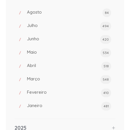
Agosto
84
Julho
494
Junho
420
Maio
534
Abril
518
Março
548
Fevereiro
410
Janeiro
481
2025