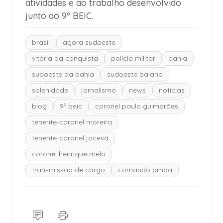
atividades e ao trabalho desenvolvido
junto ao 9º BEIC.
brasil
agora sudoeste
vitória da conquista
polícia militar
bahia
sudoeste da bahia
sudoeste baiano
solenidade
jornalismo
news
notícias
blog
9º beic
coronel paulo guimarães
tenente-coronel moreira
tenente-coronel jocevã
coronel henrique melo
transmissão de cargo
comando pmba