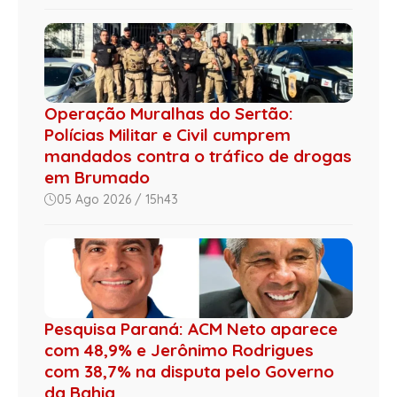
Operação Muralhas do Sertão:
Polícias Militar e Civil cumprem
mandados contra o tráfico de drogas
em Brumado
05 Ago 2026 / 15h43
Pesquisa Paraná: ACM Neto aparece
com 48,9% e Jerônimo Rodrigues
com 38,7% na disputa pelo Governo
da Bahia