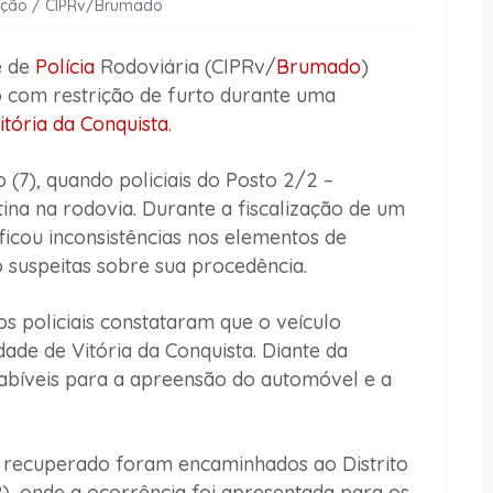
gação / CIPRv/Brumado
e de
Polícia
Rodoviária (CIPRv/
Brumado
)
 com restrição de furto durante uma
itória da Conquista
.
 (7), quando policiais do Posto 2/2 –
na na rodovia. Durante a fiscalização de um
ificou inconsistências nos elementos de
 suspeitas sobre sua procedência.
s policiais constataram que o veículo
idade de Vitória da Conquista. Diante da
abíveis para a apreensão do automóvel e a
o recuperado foram encaminhados ao Distrito
), onde a ocorrência foi apresentada para os