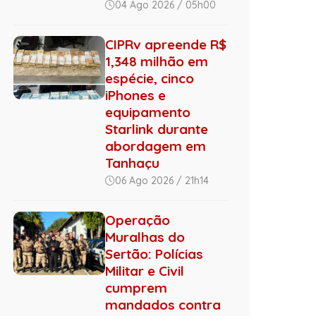
04 Ago 2026 / 05h00
CIPRv apreende R$
1,348 milhão em
espécie, cinco
iPhones e
equipamento
Starlink durante
abordagem em
Tanhaçu
06 Ago 2026 / 21h14
Operação
Muralhas do
Sertão: Polícias
Militar e Civil
cumprem
mandados contra