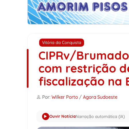
Vitória da Conquista
CIPRv/Brumado 
com restrição d
fiscalização na
Por:
Wilker Porto
/
Agora Sudoeste
Ouvir Notícia
Narração automática (IA)