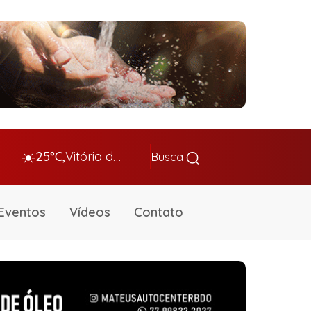
☀️
25°C,
Vitória da Conq…
Busca
Eventos
Vídeos
Contato