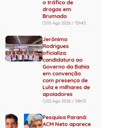
o tráfico de
drogas em
Brumado
05 Ago 2026 / 15h43
Jerônimo
Rodrigues
oficializa
candidatura ao
Governo da Bahia
em convenção
com presença de
Lula e milhares de
apoiadores
02 Ago 2026 / 08h13
Pesquisa Paraná:
ACM Neto aparece