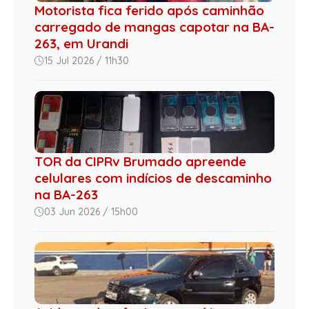
Motorista fica ferido após caminhão
carregado de mangas capotar na BA-
263, em Urandi
15 Jul 2026 / 11h30
TOR da CIPRv Brumado apreende
celulares com indícios de descaminho
na BA-263
03 Jun 2026 / 15h00