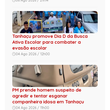
06 Ago 2026 / 21h14
Tanhaçu promove Dia D da Busca
Ativa Escolar para combater a
evasão escolar
04 Ago 2026 / 12h00
PM prende homem suspeito de
agredir e tentar esganar
companheira idosa em Tanhaçu
04 Ago 2026 / 11h00