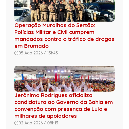
Operação Muralhas do Sertão:
Polícias Militar e Civil cumprem
mandados contra o tráfico de drogas
em Brumado
05 Ago 2026 / 15h43
Jerônimo Rodrigues oficializa
candidatura ao Governo da Bahia em
convenção com presença de Lula e
milhares de apoiadores
02 Ago 2026 / 08h13