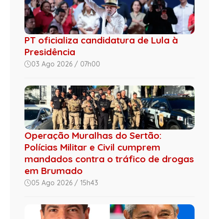
PT oficializa candidatura de Lula à
Presidência
03 Ago 2026 / 07h00
Operação Muralhas do Sertão:
Polícias Militar e Civil cumprem
mandados contra o tráfico de drogas
em Brumado
05 Ago 2026 / 15h43