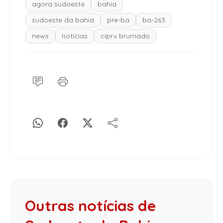
agora sudoeste
bahia
sudoeste da bahia
pre-ba
ba-263
news
notícias
ciprv brumado
Outras notícias de