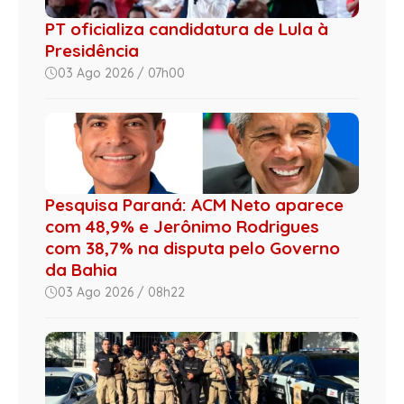
PT oficializa candidatura de Lula à
Presidência
03 Ago 2026 / 07h00
Pesquisa Paraná: ACM Neto aparece
com 48,9% e Jerônimo Rodrigues
com 38,7% na disputa pelo Governo
da Bahia
03 Ago 2026 / 08h22