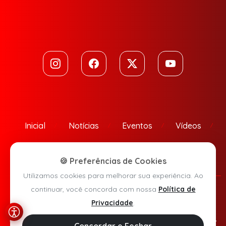
Inicial
Notícias
Eventos
Vídeos
Contato
🍪 Preferências de Cookies
Utilizamos cookies para melhorar sua experiência. Ao
continuar, você concorda com nossa
Política de
Política de Privacidade
Privacidade
.
Agora Sudoeste © 2026 - Todos os direitos reservados.
Concordar e Fechar