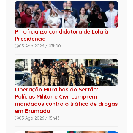
PT oficializa candidatura de Lula à
Presidência
03 Ago 2026 / 07h00
Operação Muralhas do Sertão:
Polícias Militar e Civil cumprem
mandados contra o tráfico de drogas
em Brumado
05 Ago 2026 / 15h43