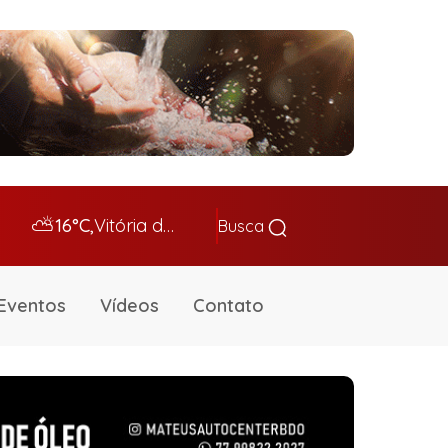
⛅
16°C,
Vitória da Conq…
Busca
Eventos
Vídeos
Contato