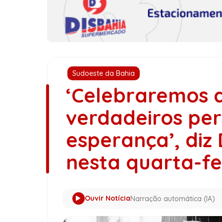
Sudoeste da Bahia
‘Celebraremos
verdadeiros per
esperança’, diz
nesta quarta-fe
Ouvir Notícia
Narração automática (IA)