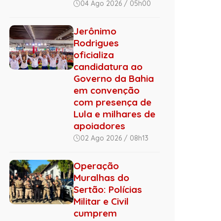
04 Ago 2026 / 05h00
Jerônimo
Rodrigues
oficializa
candidatura ao
Governo da Bahia
em convenção
com presença de
Lula e milhares de
apoiadores
02 Ago 2026 / 08h13
Operação
Muralhas do
Sertão: Polícias
Militar e Civil
cumprem