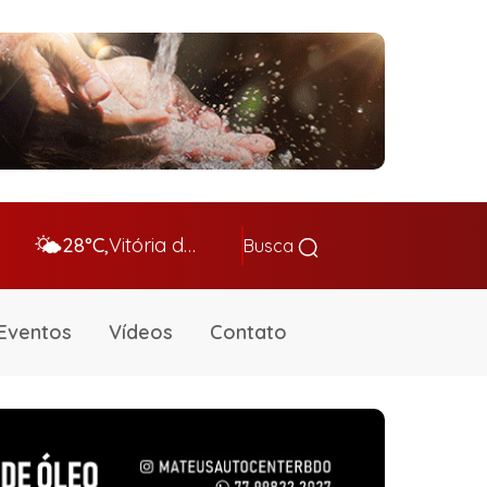
🌤️
28°C,
Vitória da Conq…
Busca
Eventos
Vídeos
Contato