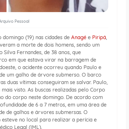
Arquivo Pessoal
 domingo (19) nas cidades de
Anagé
e
Piripá
,
olveram a morte de dois homens, sendo um
o Silva Fernandes, de 38 anos, que
rco em que estava virar na barragem de
oeste, o acidente ocorreu quando Paulo e
 de um galho de árvore submerso. O barco
as duas vítimas conseguiram se salvar. Paulo,
 mais visto. As buscas realizadas pelo Corpo
ão do corpo neste domingo. De acordo com
ofundidade de 6 a 7 metros, em uma área de
ade de galhos e árvores submersas. O
esteve no local para realizar a perícia e
édico Legal (IML).