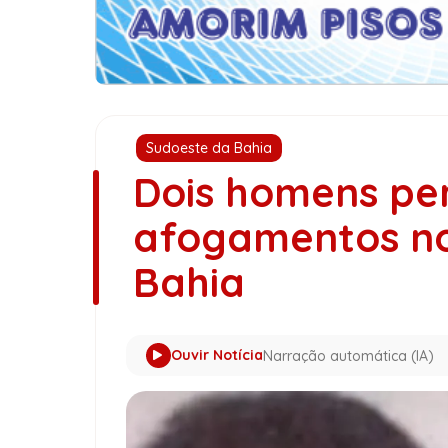
Sudoeste da Bahia
Dois homens pe
afogamentos no
Bahia
Ouvir Notícia
Narração automática (IA)