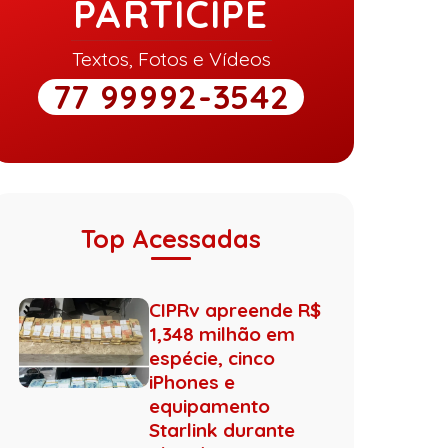
PARTICIPE
Textos, Fotos e Vídeos
77 99992-3542
Top Acessadas
CIPRv apreende R$
1,348 milhão em
espécie, cinco
iPhones e
equipamento
Starlink durante