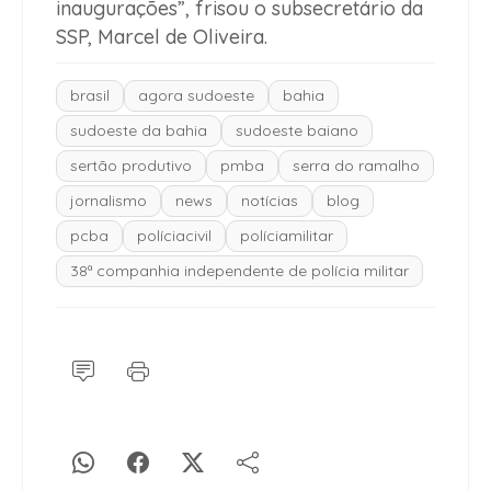
inaugurações”, frisou o subsecretário da
SSP, Marcel de Oliveira.
brasil
agora sudoeste
bahia
sudoeste da bahia
sudoeste baiano
sertão produtivo
pmba
serra do ramalho
jornalismo
news
notícias
blog
pcba
políciacivil
políciamilitar
38ª companhia independente de polícia militar