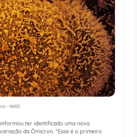
oto - NIAID
informou ter identificado uma nova
 variação da Ômicron. “Esse é o primeiro