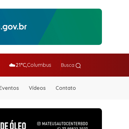
☁️
21°C,
Columbus
Busca
Eventos
Vídeos
Contato