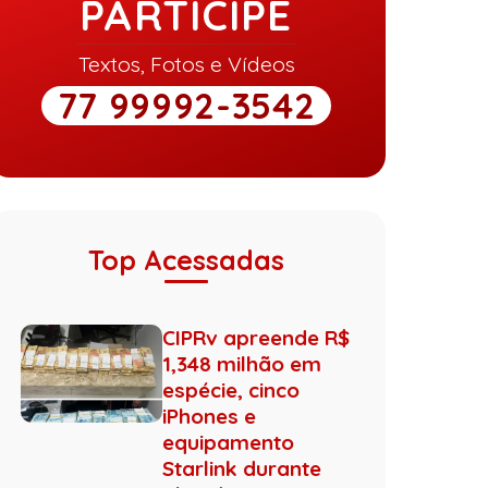
PARTICIPE
Textos, Fotos e Vídeos
77 99992-3542
Top Acessadas
CIPRv apreende R$
1,348 milhão em
espécie, cinco
iPhones e
equipamento
Starlink durante