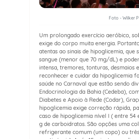
Foto - Wilker 
Um prolongado exercício aeróbico, sob
exige do corpo muita energia. Portant
atentas ao sinais de hipoglicemia, que 
sangue (menor que 70 mg/dL) e poder
intensa, tremores, tonturas, desmaios 
reconhecer e cuidar da hipoglicemia f
saúde no Carnaval que estão sendo div
Endocrinologia da Bahia (Cedeba), c
Diabetes e Apoio à Rede (Codar), Graç
hipoglicemia exige correção rápida, p
caso de hipoglicemia nível I ( entre 54
g de carboidratos. São opções uma col
refrigerante comum (um copo) ou três 