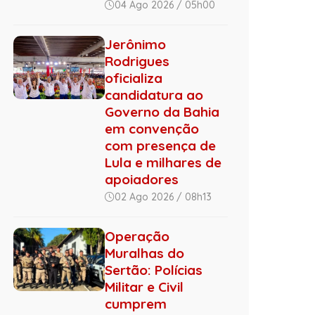
04 Ago 2026 / 05h00
Jerônimo
Rodrigues
oficializa
candidatura ao
Governo da Bahia
em convenção
com presença de
Lula e milhares de
apoiadores
02 Ago 2026 / 08h13
Operação
Muralhas do
Sertão: Polícias
Militar e Civil
cumprem