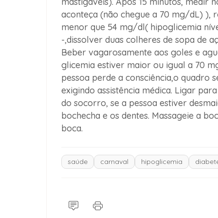
mastigáveis). Após 15 minutos, medir 
aconteça (não chegue a 70 mg/dL) ), re
menor que 54 mg/dl( hipoglicemia níve
-,dissolver duas colheres de sopa de
Beber vagarosamente aos goles e agua
glicemia estiver maior ou igual a 70 mg
pessoa perde a consciência,o quadro s
exigindo assistência médica. Ligar pa
do socorro, se a pessoa estiver desma
bochecha e os dentes. Massageie a boch
boca.
saúde
carnaval
hipoglicemia
diabet