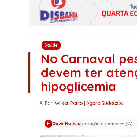
Saúde
No Carnaval pe
devem ter aten
hipoglicemia
Por:
Wilker Porto
|
Agora Sudoeste
Ouvir Notícia
Narração automática (IA)