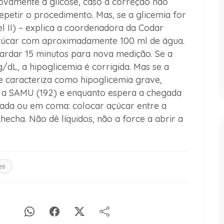
novamente a glicose, caso a correção não
petir o procedimento. Mas, se a glicemia for
l II) – explica a coordenadora da Codar
 açúcar com aproximadamente 100 ml de água.
rdar 15 minutos para nova medição. Se a
/dL, a hipoglicemia é corrigida. Mas se a
e caracteriza como hipoglicemia grave,
ra a SAMU (192) e enquanto espera a chegada
iada ou em coma: colocar açúcar entre a
echa. Não dê líquidos, não a force a abrir a
es