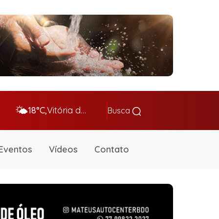
🌤️
18°C,
Vitória da Conq…
Busca
Eventos
Vídeos
Contato