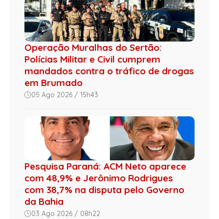
Operação Muralhas do Sertão:
Polícias Militar e Civil cumprem
mandados contra o tráfico de drogas
em Brumado
05 Ago 2026 / 15h43
Pesquisa Paraná: ACM Neto aparece
com 48,9% e Jerônimo Rodrigues
com 38,7% na disputa pelo Governo
da Bahia
03 Ago 2026 / 08h22