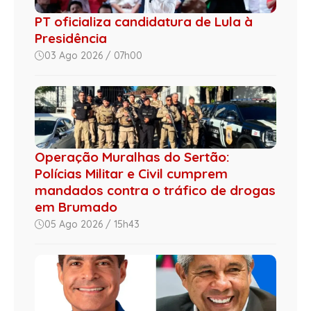
PT oficializa candidatura de Lula à
Presidência
03 Ago 2026 / 07h00
Operação Muralhas do Sertão:
Polícias Militar e Civil cumprem
mandados contra o tráfico de drogas
em Brumado
05 Ago 2026 / 15h43