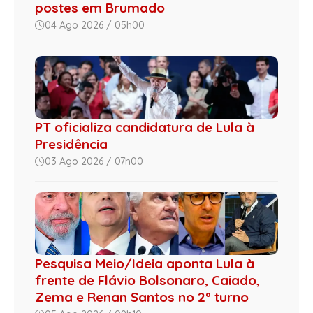
postes em Brumado
04 Ago 2026 / 05h00
PT oficializa candidatura de Lula à
Presidência
03 Ago 2026 / 07h00
Pesquisa Meio/Ideia aponta Lula à
frente de Flávio Bolsonaro, Caiado,
Zema e Renan Santos no 2º turno