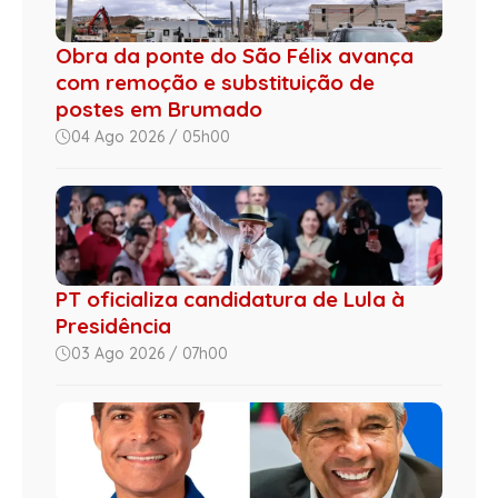
Obra da ponte do São Félix avança
com remoção e substituição de
postes em Brumado
04 Ago 2026 / 05h00
PT oficializa candidatura de Lula à
Presidência
03 Ago 2026 / 07h00