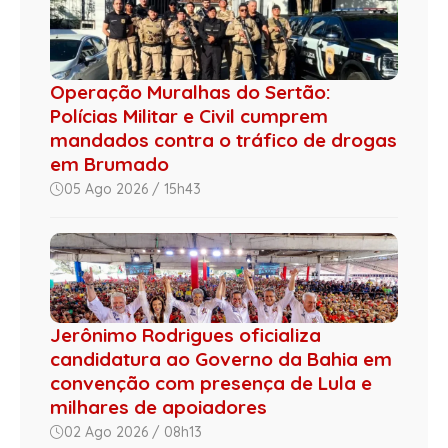
Operação Muralhas do Sertão:
Polícias Militar e Civil cumprem
mandados contra o tráfico de drogas
em Brumado
05 Ago 2026 / 15h43
Jerônimo Rodrigues oficializa
candidatura ao Governo da Bahia em
convenção com presença de Lula e
milhares de apoiadores
02 Ago 2026 / 08h13