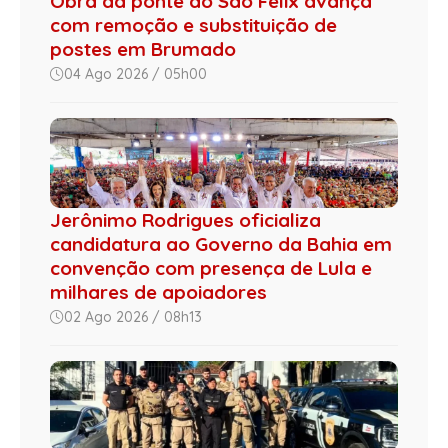
Obra da ponte do São Félix avança
com remoção e substituição de
postes em Brumado
04 Ago 2026 / 05h00
Jerônimo Rodrigues oficializa
candidatura ao Governo da Bahia em
convenção com presença de Lula e
milhares de apoiadores
02 Ago 2026 / 08h13