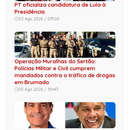
PT oficializa candidatura de Lula à
Presidência
03 Ago 2026 / 07h00
Operação Muralhas do Sertão:
Polícias Militar e Civil cumprem
mandados contra o tráfico de drogas
em Brumado
05 Ago 2026 / 15h43