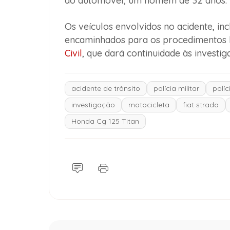
do automóvel, um homem de 32 anos.
Os veículos envolvidos no acidente, in
encaminhados para os procedimentos l
Civil
, que dará continuidade às investig
acidente de trânsito
polícia militar
políci
investigação
motocicleta
fiat strada
Honda Cg 125 Titan