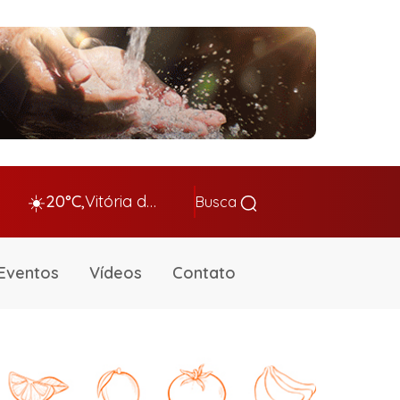
☀️
20°C,
Vitória da Conq…
Busca
Eventos
Vídeos
Contato