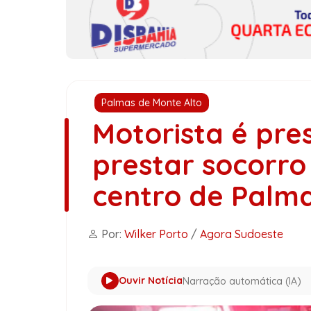
Palmas de Monte Alto
Motorista é pre
prestar socorro
centro de Palma
Por:
Wilker Porto
/
Agora Sudoeste
Ouvir Notícia
Narração automática (IA)