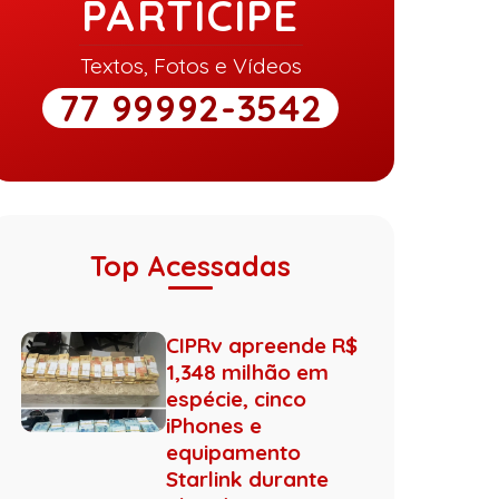
PARTICIPE
Textos, Fotos e Vídeos
77 99992-3542
Top Acessadas
CIPRv apreende R$
1,348 milhão em
espécie, cinco
iPhones e
equipamento
Starlink durante