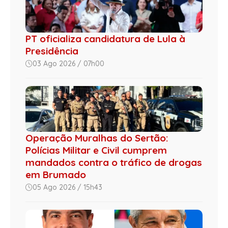
PT oficializa candidatura de Lula à
Presidência
03 Ago 2026 / 07h00
Operação Muralhas do Sertão:
Polícias Militar e Civil cumprem
mandados contra o tráfico de drogas
em Brumado
05 Ago 2026 / 15h43