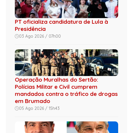
PT oficializa candidatura de Lula à
Presidência
03 Ago 2026 / 07h00
Operação Muralhas do Sertão:
Polícias Militar e Civil cumprem
mandados contra o tráfico de drogas
em Brumado
05 Ago 2026 / 15h43