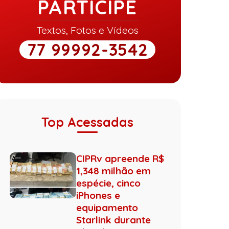
PARTICIPE
Textos, Fotos e Vídeos
77 99992-3542
Top Acessadas
CIPRv apreende R$
1,348 milhão em
espécie, cinco
iPhones e
equipamento
Starlink durante