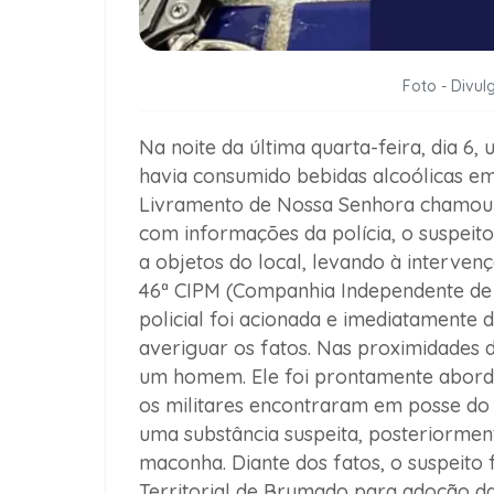
Foto - Divulg
Na noite da última quarta-feira, dia 6
havia consumido bebidas alcoólicas e
Livramento de Nossa Senhora chamou a
com informações da polícia, o suspeit
a objetos do local, levando à interve
46ª CIPM (Companhia Independente de Po
policial foi acionada e imediatamente 
averiguar os fatos. Nas proximidades d
um homem. Ele foi prontamente abordad
os militares encontraram em posse do 
uma substância suspeita, posteriormen
maconha. Diante dos fatos, o suspeito 
Territorial de Brumado para adoção da