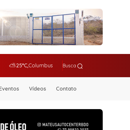
⛅
25°C,
Columbus
Busca
Eventos
Vídeos
Contato