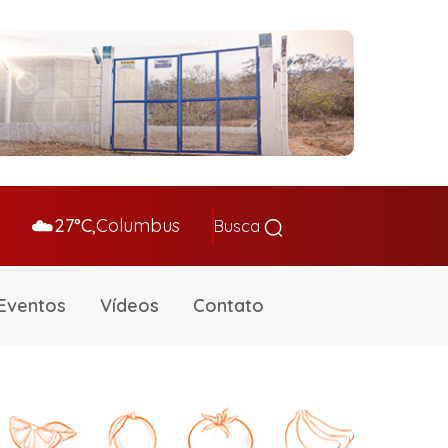
☁️
27°C,
Columbus
Busca
Eventos
Vídeos
Contato