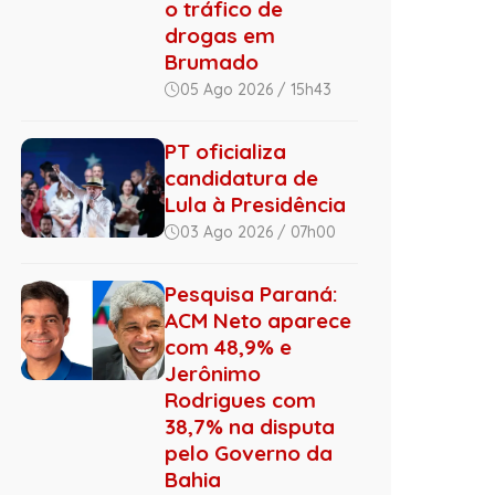
o tráfico de
drogas em
Brumado
05 Ago 2026 / 15h43
PT oficializa
candidatura de
Lula à Presidência
03 Ago 2026 / 07h00
Pesquisa Paraná:
ACM Neto aparece
com 48,9% e
Jerônimo
Rodrigues com
38,7% na disputa
pelo Governo da
Bahia