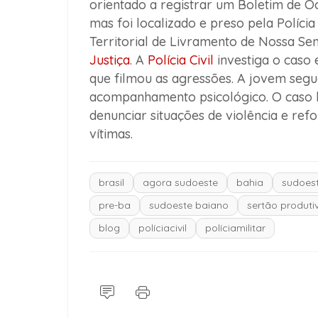
orientado a registrar um Boletim de Oc
mas foi localizado e preso pela Polícia
Territorial de Livramento de Nossa Se
Justiça
. A
Polícia Civil
investiga o caso
que filmou as agressões. A jovem seg
acompanhamento psicológico. O caso l
denunciar situações de violência e ref
vítimas.
brasil
agora sudoeste
bahia
sudoest
pre-ba
sudoeste baiano
sertão produti
blog
políciacivil
políciamilitar