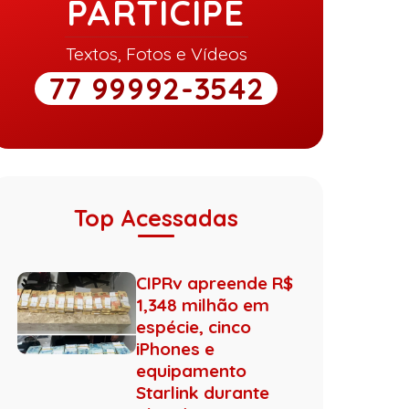
PARTICIPE
Textos, Fotos e Vídeos
77 99992-3542
Top Acessadas
CIPRv apreende R$
1,348 milhão em
espécie, cinco
iPhones e
equipamento
Starlink durante