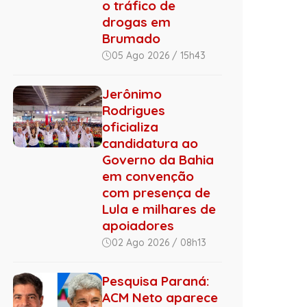
o tráfico de
drogas em
Brumado
05 Ago 2026 / 15h43
Jerônimo
Rodrigues
oficializa
candidatura ao
Governo da Bahia
em convenção
com presença de
Lula e milhares de
apoiadores
02 Ago 2026 / 08h13
Pesquisa Paraná:
ACM Neto aparece