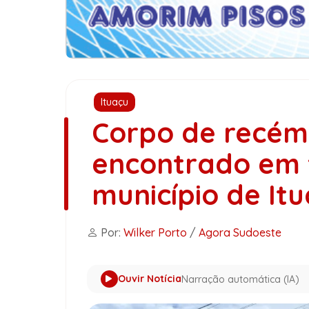
Ituaçu
Corpo de recém
encontrado em 
município de It
Por:
Wilker Porto
/
Agora Sudoeste
Ouvir Notícia
Narração automática (IA)