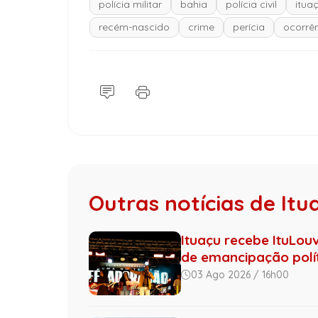
polícia militar
bahia
polícia civil
itua
recém-nascido
crime
perícia
ocorrên
Outras notícias de Itu
Ituaçu recebe ItuLo
de emancipação polí
03 Ago 2026 / 16h00