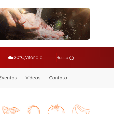
☁️
20°C,
Vitória da Conq…
Busca
Eventos
Vídeos
Contato