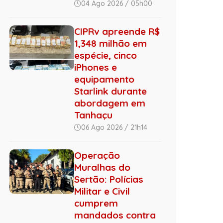
04 Ago 2026 / 05h00
CIPRv apreende R$
1,348 milhão em
espécie, cinco
iPhones e
equipamento
Starlink durante
abordagem em
Tanhaçu
06 Ago 2026 / 21h14
Operação
Muralhas do
Sertão: Polícias
Militar e Civil
cumprem
mandados contra