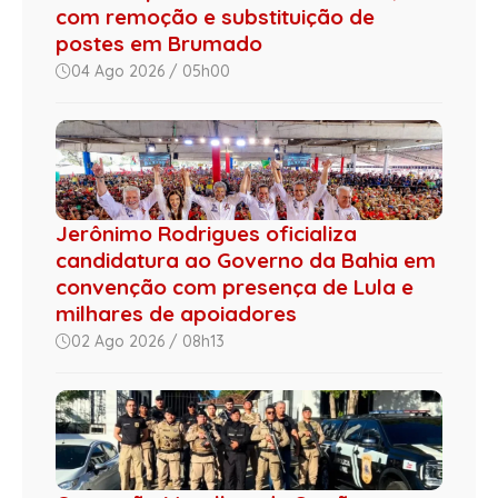
com remoção e substituição de
postes em Brumado
04 Ago 2026 / 05h00
Jerônimo Rodrigues oficializa
candidatura ao Governo da Bahia em
convenção com presença de Lula e
milhares de apoiadores
02 Ago 2026 / 08h13