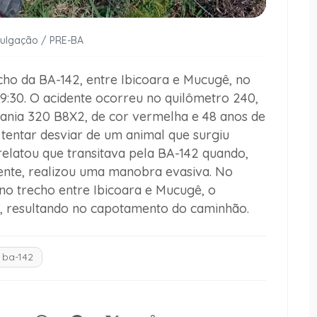
vulgação / PRE-BA
ho da BA-142, entre Ibicoara e Mucugê, no
 19:30. O acidente ocorreu no quilômetro 240,
nia 320 B8X2, de cor vermelha e 48 anos de
 tentar desviar de um animal que surgiu
relatou que transitava pela BA-142 quando,
ente, realizou uma manobra evasiva. No
no trecho entre Ibicoara e Mucugê, o
o, resultando no capotamento do caminhão.
ba-142