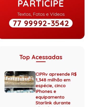
PARTICIPE
Textos, Fotos e Vídeos
77 99992-3542
Top Acessadas
CIPRv apreende R$
1,348 milhão em
espécie, cinco
iPhones e
equipamento
Starlink durante