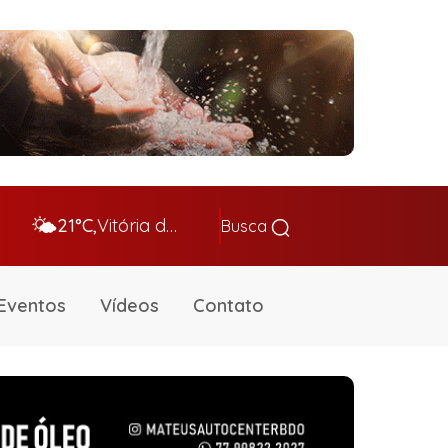
🌤️
21°C,
Vitória da Conq…
Busca
Eventos
Vídeos
Contato