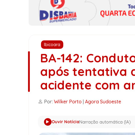
Ibicoara
BA-142: Conduto
após tentativa 
acidente com a
Por:
Wilker Porto
|
Agora Sudoeste
Ouvir Notícia
Narração automática (IA)