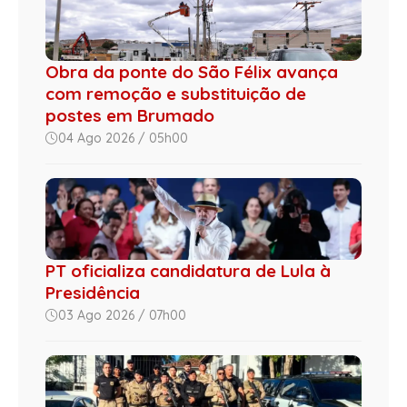
Obra da ponte do São Félix avança
com remoção e substituição de
postes em Brumado
04 Ago 2026 / 05h00
PT oficializa candidatura de Lula à
Presidência
03 Ago 2026 / 07h00