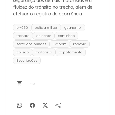
segurança dos demais motoristas e a
fluidez do trânsito no trecho, além de
efetuar o registro da ocorrência.
br-030
polícia militar
guanambi
trânsito
acidente
caminhão
serra dos brindes
17º bpm
rodovia
colisão
motorista
capotamento
Escoriações