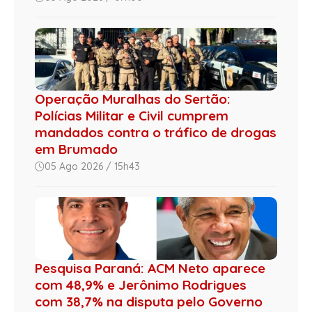
Operação Muralhas do Sertão:
Polícias Militar e Civil cumprem
mandados contra o tráfico de drogas
em Brumado
05 Ago 2026 / 15h43
Pesquisa Paraná: ACM Neto aparece
com 48,9% e Jerônimo Rodrigues
com 38,7% na disputa pelo Governo