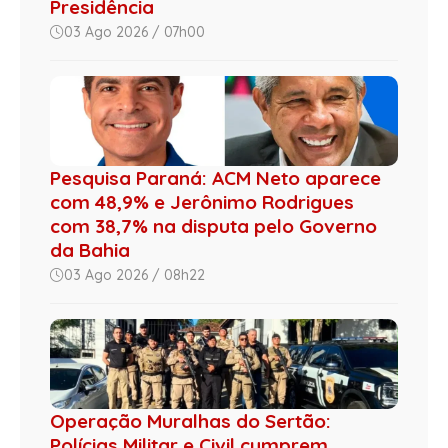
Presidência
03 Ago 2026 / 07h00
Pesquisa Paraná: ACM Neto aparece
com 48,9% e Jerônimo Rodrigues
com 38,7% na disputa pelo Governo
da Bahia
03 Ago 2026 / 08h22
Operação Muralhas do Sertão:
Polícias Militar e Civil cumprem