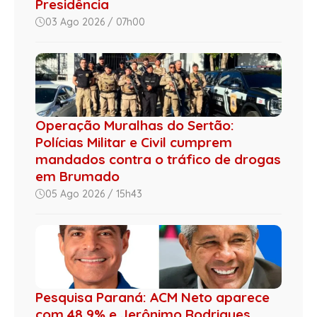
Presidência
03 Ago 2026 / 07h00
Operação Muralhas do Sertão:
Polícias Militar e Civil cumprem
mandados contra o tráfico de drogas
em Brumado
05 Ago 2026 / 15h43
Pesquisa Paraná: ACM Neto aparece
com 48,9% e Jerônimo Rodrigues