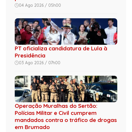
04 Ago 2026 / 05h00
PT oficializa candidatura de Lula à
Presidência
03 Ago 2026 / 07h00
Operação Muralhas do Sertão:
Polícias Militar e Civil cumprem
mandados contra o tráfico de drogas
em Brumado