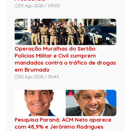
03 Ago 2026 / 07h00
Operação Muralhas do Sertão:
Polícias Militar e Civil cumprem
mandados contra o tráfico de drogas
em Brumado
05 Ago 2026 / 15h43
Pesquisa Paraná: ACM Neto aparece
com 48,9% e Jerônimo Rodrigues