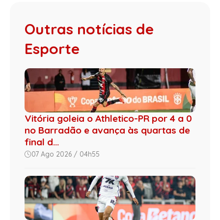
Outras notícias de
Esporte
Vitória goleia o Athletico-PR por 4 a 0
no Barradão e avança às quartas de
final d...
07 Ago 2026 / 04h55