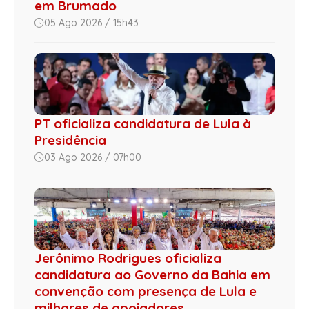
em Brumado
05 Ago 2026 / 15h43
PT oficializa candidatura de Lula à
Presidência
03 Ago 2026 / 07h00
Jerônimo Rodrigues oficializa
candidatura ao Governo da Bahia em
convenção com presença de Lula e
milhares de apoiadores