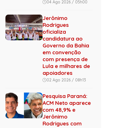
04 Ago 2026 / 05h00
Jerônimo
Rodrigues
oficializa
candidatura ao
Governo da Bahia
em convenção
com presença de
Lula e milhares de
apoiadores
02 Ago 2026 / 08h13
Pesquisa Paraná:
ACM Neto aparece
com 48,9% e
Jerônimo
Rodrigues com