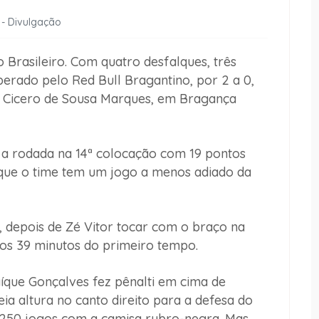
 - Divulgação
 Brasileiro. Com quatro desfalques, três
perado pelo Red Bull Bragantino, por 2 a 0,
io Cicero de Sousa Marques, em Bragança
a rodada na 14ª colocação com 19 pontos
r que o time tem um jogo a menos adiado da
, depois de Zé Vitor tocar com o braço na
aos 39 minutos do primeiro tempo.
íque Gonçalves fez pênalti em cima de
a altura no canto direito para a defesa do
 250 jogos com a camisa rubro-negra. Mas,