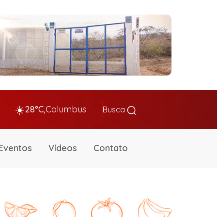
☀️
28°C,
Columbus
Busca
Eventos
Vídeos
Contato