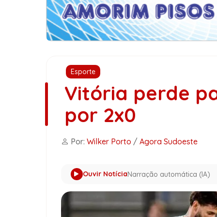
Esporte
Vitória perde p
por 2x0
Por:
Wilker Porto
/
Agora Sudoeste
Ouvir Notícia
Narração automática (IA)