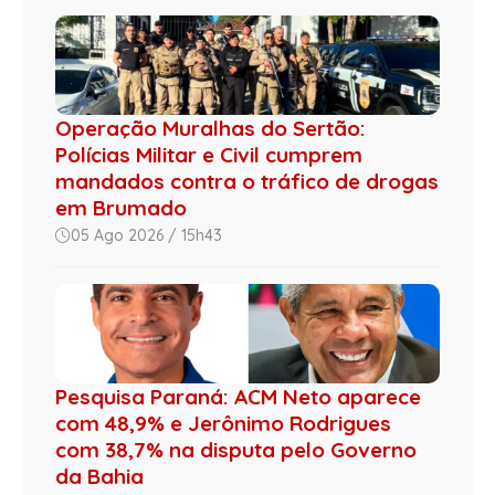
Operação Muralhas do Sertão:
Polícias Militar e Civil cumprem
mandados contra o tráfico de drogas
em Brumado
05 Ago 2026 / 15h43
Pesquisa Paraná: ACM Neto aparece
com 48,9% e Jerônimo Rodrigues
com 38,7% na disputa pelo Governo
da Bahia