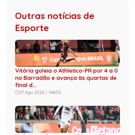
Outras notícias de
Esporte
Vitória goleia o Athletico-PR por 4 a 0
no Barradão e avança às quartas de
final d...
07 Ago 2026 / 04h55