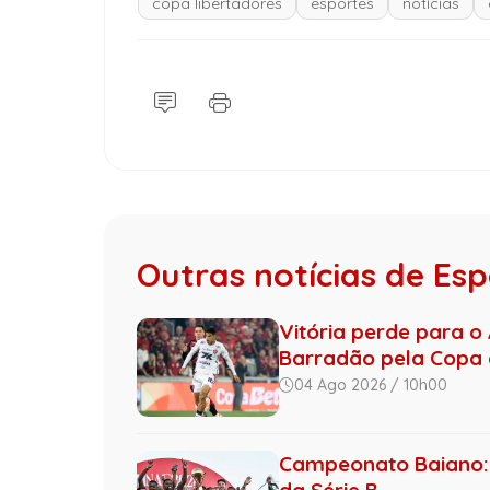
copa libertadores
esportes
notícias
Outras notícias de Es
Vitória perde para o 
Barradão pela Copa d
04 Ago 2026 / 10h00
Campeonato Baiano: 
da Série B