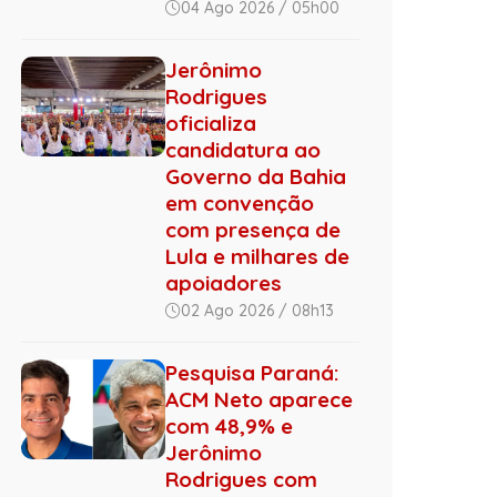
04 Ago 2026 / 05h00
Jerônimo
Rodrigues
oficializa
candidatura ao
Governo da Bahia
em convenção
com presença de
Lula e milhares de
apoiadores
02 Ago 2026 / 08h13
Pesquisa Paraná:
ACM Neto aparece
com 48,9% e
Jerônimo
Rodrigues com