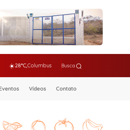
☀️
28°C,
Columbus
Busca
Eventos
Vídeos
Contato