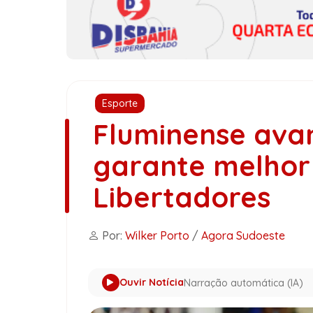
Esporte
Fluminense ava
garante melho
Libertadores
Por:
Wilker Porto
/
Agora Sudoeste
Ouvir Notícia
Narração automática (IA)