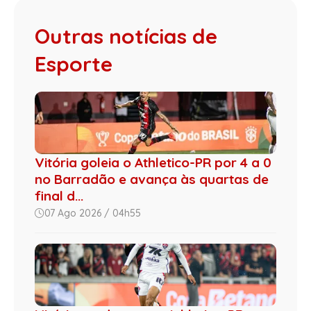
Outras notícias de
Esporte
Vitória goleia o Athletico-PR por 4 a 0
no Barradão e avança às quartas de
final d...
07 Ago 2026 / 04h55