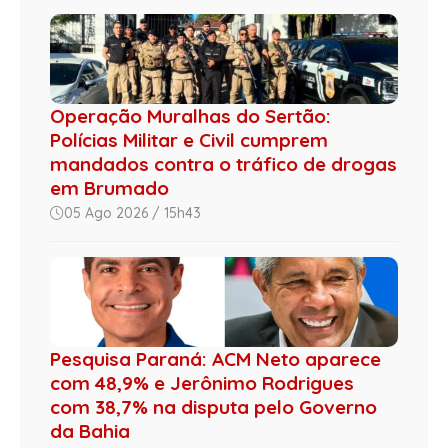
Operação Muralhas do Sertão:
Polícias Militar e Civil cumprem
mandados contra o tráfico de drogas
em Brumado
05 Ago 2026 / 15h43
Pesquisa Paraná: ACM Neto aparece
com 48,9% e Jerônimo Rodrigues
com 38,7% na disputa pelo Governo
da Bahia