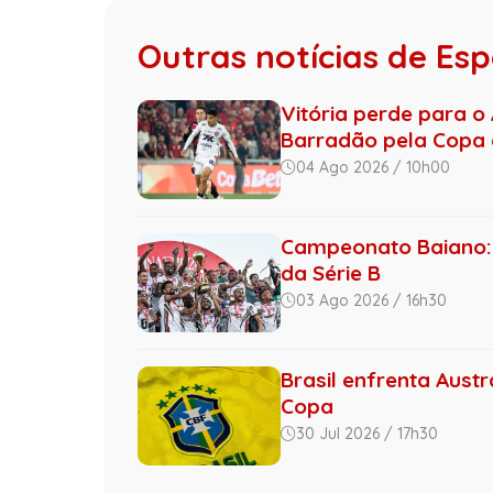
Outras notícias de Es
Vitória perde para o 
Barradão pela Copa d
04 Ago 2026 / 10h00
Campeonato Baiano: 
da Série B
03 Ago 2026 / 16h30
Brasil enfrenta Austr
Copa
30 Jul 2026 / 17h30