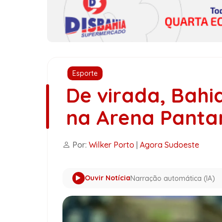
Esporte
De virada, Bahi
na Arena Panta
Por:
Wilker Porto
|
Agora Sudoeste
Ouvir Notícia
Narração automática (IA)