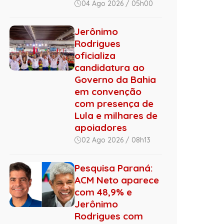
04 Ago 2026 / 05h00
Jerônimo
Rodrigues
oficializa
candidatura ao
Governo da Bahia
em convenção
com presença de
Lula e milhares de
apoiadores
02 Ago 2026 / 08h13
Pesquisa Paraná:
ACM Neto aparece
com 48,9% e
Jerônimo
Rodrigues com