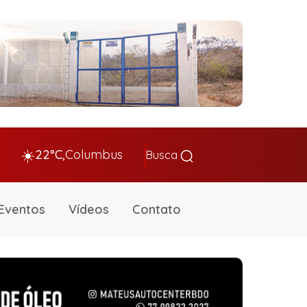
☀️
22°C,
Columbus
Busca
Eventos
Vídeos
Contato