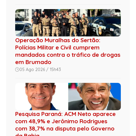
Operação Muralhas do Sertão:
Polícias Militar e Civil cumprem
mandados contra o tráfico de drogas
em Brumado
05 Ago 2026 / 15h43
Pesquisa Paraná: ACM Neto aparece
com 48,9% e Jerônimo Rodrigues
com 38,7% na disputa pelo Governo
da Bahia