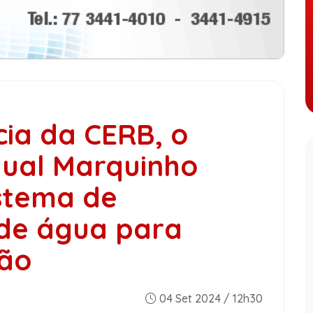
ia da CERB, o
ual Marquinho
istema de
de água para
ião
04 Set 2024 / 12h30