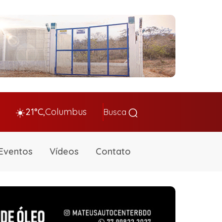
☀️
21°C,
Columbus
Busca
Eventos
Vídeos
Contato