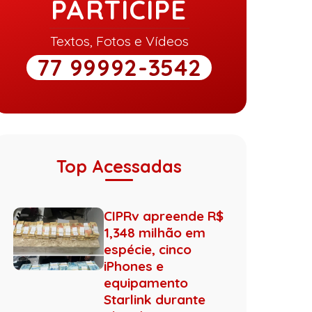
PARTICIPE
Textos, Fotos e Vídeos
77 99992-3542
Top Acessadas
CIPRv apreende R$
1,348 milhão em
espécie, cinco
iPhones e
equipamento
Starlink durante