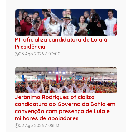
PT oficializa candidatura de Lula à
Presidência
03 Ago 2026 / 07h00
Jerônimo Rodrigues oficializa
candidatura ao Governo da Bahia em
convenção com presença de Lula e
milhares de apoiadores
02 Ago 2026 / 08h13